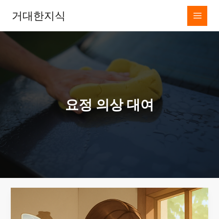
콘
거대한지식
텐
츠
로
건
너
뛰
기
요정 의상 대여