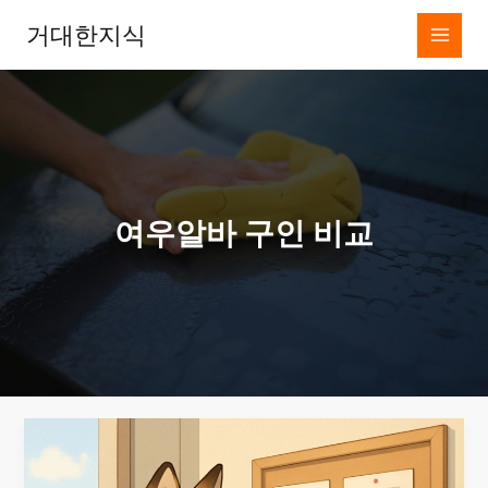
콘
거대한지식
텐
츠
로
건
너
뛰
기
여우알바 구인 비교