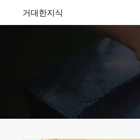
콘
거대한지식
텐
츠
로
건
너
뛰
기