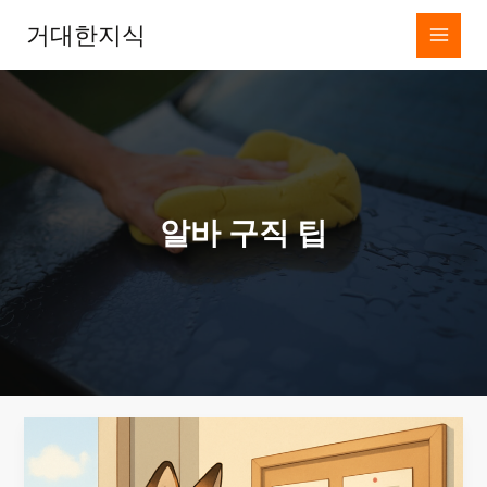
콘
거대한지식
텐
츠
로
건
너
뛰
기
알바 구직 팁