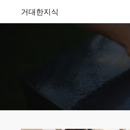
콘
거대한지식
텐
츠
로
건
너
뛰
기