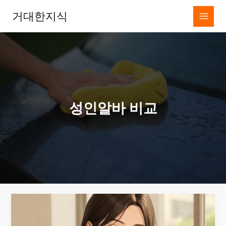
콘
거대한지식
텐
츠
로
건
너
뛰
기
성인알바 비교