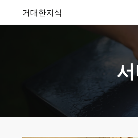
콘
거대한지식
텐
츠
로
건
너
뛰
기
서