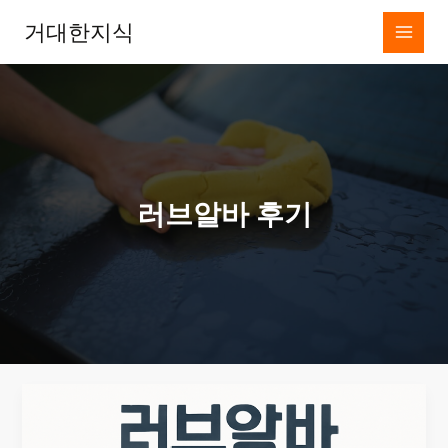
콘
거대한지식
텐
츠
로
건
너
뛰
기
러브알바 후기