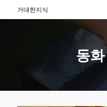
콘
거대한지식
텐
츠
로
건
너
뛰
기
동화