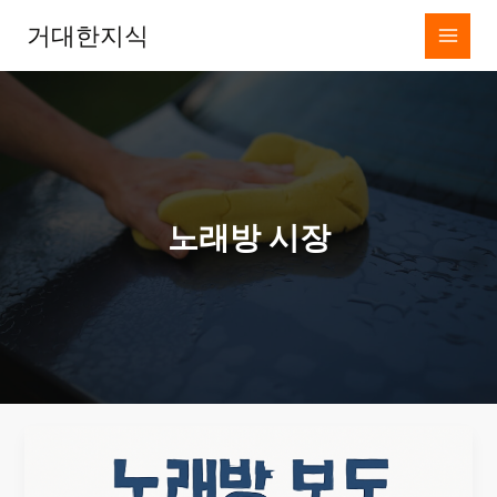
콘
거대한지식
텐
츠
로
건
너
뛰
기
노래방 시장