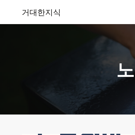
콘
거대한지식
텐
츠
로
건
너
뛰
기
노