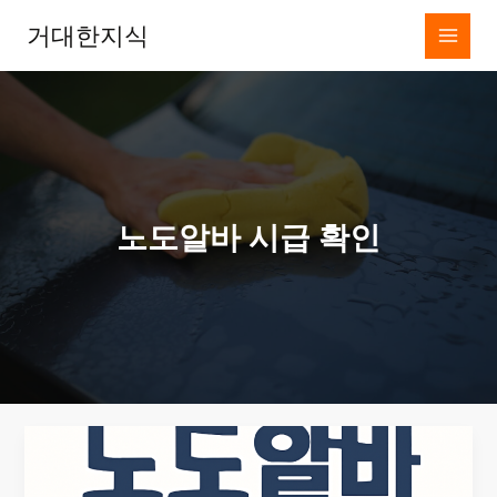
콘
거대한지식
텐
츠
로
건
너
뛰
기
노도알바 시급 확인