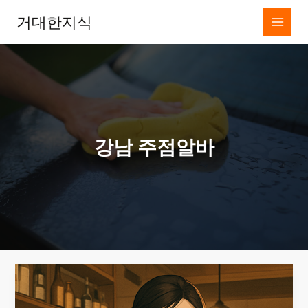
콘
거대한지식
텐
츠
로
건
너
뛰
기
강남 주점알바